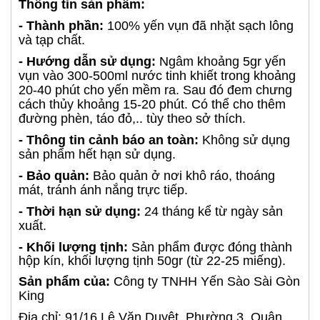
Thông tin sản phẩm:
- Thành phần:
100% yến vụn đã nhặt sạch lông
và tạp chất.
- Hướng dẫn sử dụng:
Ngâm khoảng 5gr yến
vụn vào 300-500ml nước tinh khiết trong khoảng
20-40 phút cho yến mềm ra. Sau đó đem chưng
cách thủy khoảng 15-20 phút. Có thể cho thêm
đường phèn, táo đỏ,.. tùy theo sở thích.
- Thông tin cảnh báo an toàn:
Không sử dụng
sản phẩm hết hạn sử dụng.
- Bảo quản:
Bảo quản ở nơi khô ráo, thoáng
mát, tránh ánh nắng trực tiếp.
- Thời hạn sử dụng:
24 tháng kể từ ngày sản
xuất.
- Khối lượng tịnh:
Sản phẩm được đóng thành
hộp kín, khối lượng tịnh 50gr (từ 22-25 miếng).
Sản phẩm của:
Công ty TNHH Yến Sào Sài Gòn
King
Địa chỉ: 91/16 Lê Văn Duyệt, Phường 3, Quận