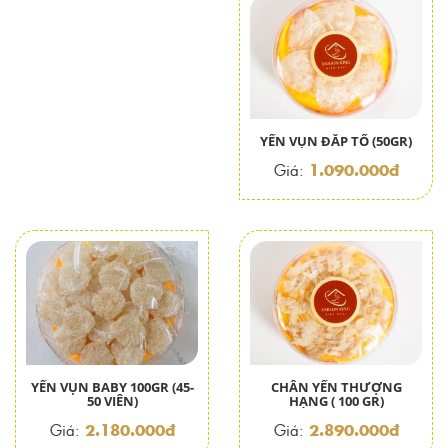
YẾN VỤN ĐẮP TỔ (50GR)
1.090.000đ
Giá:
YẾN VỤN BABY 100GR (45-
CHÂN YẾN THƯỢNG
50 VIÊN)
HẠNG ( 100 GR)
2.180.000đ
2.890.000đ
Giá:
Giá: