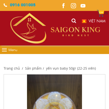
0916 001005
(0)
VIỆT NAM
Menu
Trang chủ
Sản phẩm
yến vụn baby 50gr (22-25 viên)
/
/