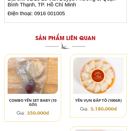
Bình Thạnh, TP. Hồ Chí Minh
Điện thoại: 0916 001005
SẢN PHẨM LIÊN QUAN
COMBO YẾN SET BABY (10
YẾN VỤN ĐẮP TỔ (100GR)
GÓI)
2.180.000đ
Giá:
350.000đ
Giá: