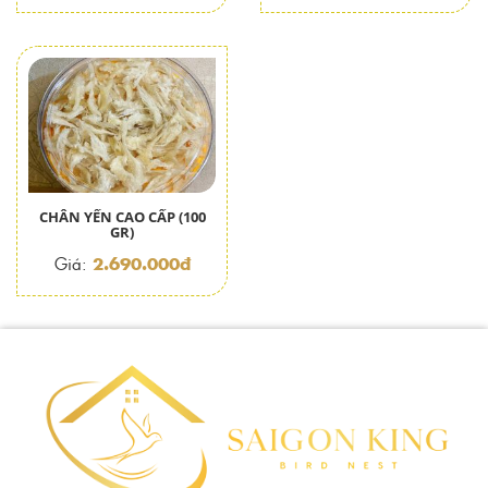
CHÂN YẾN CAO CẤP (100
GR)
2.690.000đ
Giá: