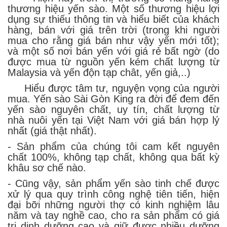
thương hiệu yến sào. Một số thương hiệu lợi
dụng sự thiếu thông tin và hiểu biết của khách
hàng, bán với giá trên trời (trong khi người
mua cho rằng giá bán như vậy yến mới tốt);
và một số nơi bán yến với giá rẻ bất ngờ (do
được mua từ nguồn yến kém chất lượng từ
Malaysia và yến độn tạp chât, yến giả,..)
Hiểu được tâm tư, nguyện vọng của người
mua. Yến sào Sài Gòn King ra đời để đem đến
yến sào nguyên chất, uy tín, chất lượng từ
nhà nuôi yến tại Việt Nam với giá bán hợp lý
nhất (giá thật nhất).
- Sản phẩm của chúng tôi cam kết nguyên
chất 100%, không tạp chất, không qua bất kỳ
khâu sơ chế nào.
- Cũng vậy, sản phẩm yến sào tinh chế được
xử lý qua quy trình công nghệ tiên tiến, hiện
đại bỡi những người thợ có kinh nghiệm lâu
năm và tay nghề cao, cho ra sản phẩm có giá
trị dinh dưỡng cao và giữ được nhiều dưỡng