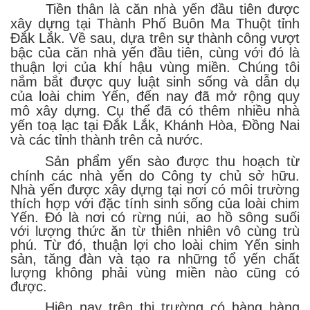
Tiền thân là căn nhà yến đầu tiên được
xây dựng tại Thành Phố Buôn Ma Thuột tỉnh
Đắk Lắk
. Về sau, dựa trên sự thành công vượt
bậc của căn nhà yến đầu tiên, cùng với đó là
thuận lợi của khí hậu vùng miền. Chúng tôi
nắm bắt được quy luật sinh sống và dẫn dụ
của loài chim Yến, đến nay đã mở rộng quy
mô xây dựng. Cụ thể đã có thêm nhiều nhà
yến toạ lạc tại Đắk Lắk, Khánh Hòa, Đồng Nai
và các tỉnh thành trên cả nước.
Sản phẩm yến sào được thu hoạch từ
chính các nhà yến do Công ty chủ sở hữu.
Nhà yến được xây dựng tại nơi có môi trường
thích hợp với đặc tính sinh sống của loài chim
Yến. Đó là nơi có rừng núi, ao hồ sông suối
với lượng thức ăn từ thiên nhiên vô cùng trù
phú. Từ đó, thuận lợi cho loài chim Yến sinh
sản, tăng đàn và tạo ra những tổ yến chất
lượng không phải vùng miền nào cũng có
được.
Hiện nay trên thị trường có hàng hàng