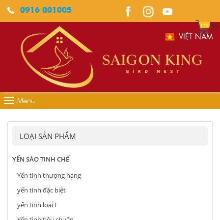
0916 001005
(0)
VIỆT NAM
Menu
LOẠI SẢN PHẨM
YẾN SÀO TINH CHẾ
Yến tinh thượng hạng
yến tinh đặc biệt
yến tinh loại I
Yến tinh tiêu chuẩn