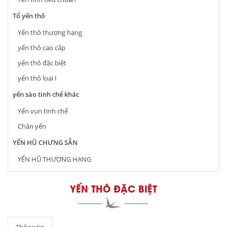
Tổ yến thô
Yến thô thượng hạng
yến thô cao cấp
yến thô đặc biệt
yến thô loại I
yến sào tinh chế khác
Yến vụn tinh chế
Chân yến
YẾN HŨ CHƯNG SẴN
YẾN HŨ THƯỢNG HẠNG
YẾN THÔ ĐẶC BIỆT