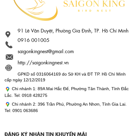
91 Lê Văn Duyệt, Phường Gia Định, TP. Hồ Chí Minh
0916 001005
saigonkingnest@gmail.com
http://saigonkingnest.vn
GPKD số 0316064169 do Sở KH và ĐT TP. Hồ Chí Minh
cấp ngày 12/12/2019
Chi nhánh 1: 89A Mai Hắc Đế, Phường Tân Thành, Tỉnh Đắc
Lắc. Tel: 0918 428275
Chi nhánh 2: 396 Trần Phú, Phường An Nhơn, Tỉnh Gia Lai.
Tel: 0901 063686
ĐĂNG KÝ NHẬN TIN KHUYẾN MÃI