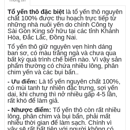
Thông tin
Tổ yến thô đặc biệt
là tổ yến thô nguyên
chất 100% được thu hoạch trực tiếp từ
những nhà nuôi yến do chính Công ty
Sài Gòn King sở hữu tại các tỉnh Khánh
Hòa, Đắc Lắc, Đồng Nai.
Tổ yến thô giữ nguyên vẹn hình dáng
ban sơ, có màu trắng ngà và chưa qua
bất kỳ quá trình chế biến nào. Vì vậy sản
phẩm thường có chứa nhiều lông, phân
chim yến và các bụi bẩn..
Là tổ yến nguyên chất 100%,
- Ưu điểm:
có mùi tanh tự nhiên đặc trưng, sợi yến
dai, khi chưng thì nở nhiều gấp 4-5 lần,
rất khó để làm giả.
- Nhược điểm:
Tổ yến thô còn rất nhiều
lông, phân chim và bụi bẩn, phải mất
nhiều thời gian để làm sạch. Chính vì
vậy sẽ rất bất tiện với người không có