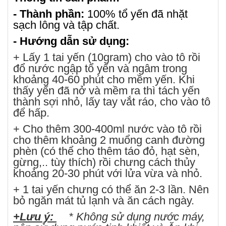
- Thành phần:
100% tổ yến đã nhặt
sạch lông và tập chất.
- Hướng dẫn sử dụng:
+ Lấy 1 tai yến (10gram) cho vào tô rồi
đổ nước ngập tổ yến và ngâm trong
khoảng 40-60 phút cho mềm yến. Khi
thấy yến đã nở và mềm ra thì tách yến
thành sợi nhỏ, lấy tay vắt ráo, cho vào tô
để hấp.
+ Cho thêm 300-400ml nước vào tô rồi
cho thêm khoảng 2 muổng canh đường
phèn (có thể cho thêm táo đỏ, hạt sèn,
gừng,.. tùy thích) rồi chưng cách thủy
khoảng 20-30 phút với lửa vừa và nhỏ.
+ 1 tai yến chưng có thể ăn 2-3 lần. Nên
bỏ ngăn mát tủ lạnh và ăn cách ngày.
+Lưu ý:
* Không sử dụng nước máy,