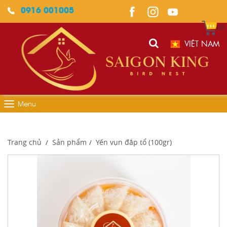
0916 001005
(0)
VIỆT NAM
Menu
Trang chủ
Sản phẩm
Yến vụn đắp tổ (100gr)
/
/