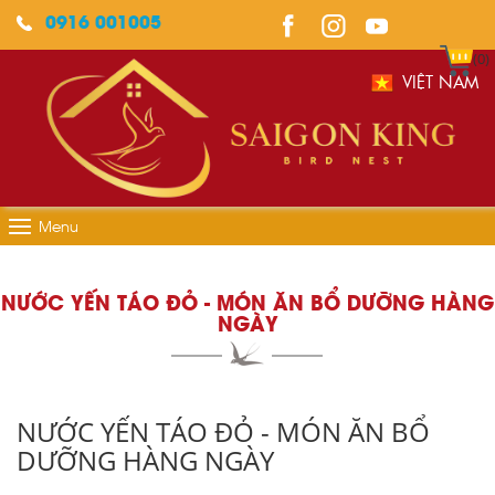
0916 001005
(0)
VIỆT NAM
Menu
NƯỚC YẾN TÁO ĐỎ - MÓN ĂN BỔ DƯỠNG HÀNG
NGÀY
NƯỚC YẾN TÁO ĐỎ - MÓN ĂN BỔ
DƯỠNG HÀNG NGÀY