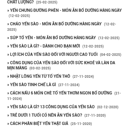
CHẤT LƯỢNG?
(25-02-2025)
» YẾN CHƯNG ĐƯỜNG PHÈN - MÓN ĂN BỔ DƯỠNG HÀNG NGÀY
(12-02-2025)
» CHÁO YẾN SÀO - MÓN ĂN BỔ DƯỠNG HÀNG NGÀY
(12-02-
2025)
» SÚP TỔ YẾN - MÓN ĂN BỔ DƯỠNG HÀNG NGÀY
(12-02-2025)
» YẾN SÀO LÀ GÌ? - DÀNH CHO BẠN MỚI
(12-02-2025)
» LỢI ÍCH CỦA YẾN SÀO ĐỐI VỚI NGƯỜI CAO TUỔI
(04-02-2025)
» CÔNG DỤNG CỦA YẾN SÀO ĐỐI VỚI SỨC KHOẺ VÀ LÀN DA
MỊN MÀNG
(03-02-2025)
» NHẶT LÔNG YẾN TỪ TỔ YẾN THÔ
(27-11-2024)
» YẾN SÀO TINH CHẾ LÀ GÌ
(27-11-2024)
» CÁCH NẤU 6 MÓN CHÈ TỔ YẾN THƠM NGON BỔ DƯỠNG
(21-
11-2024)
» YẾN SÀO LÀ GÌ? 13 CÔNG DỤNG CỦA YẾN SÀO
(02-12-2020)
» TRẺ DƯỚI 1 TUỔI CÓ NÊN ĂN YẾN SÀO?
(27-11-2020)
» CÁCH PHÂN BIỆT YẾN THẬT GIẢ
(25-11-2020)