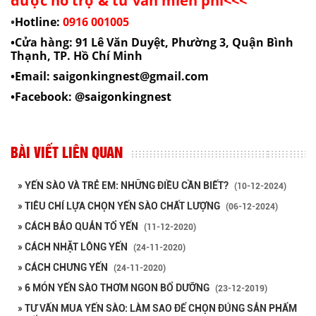
được hỗ trợ & tư vấn miễn phí<<<
•
Hotline:
0916 001005
•Cửa hàng: 91 Lê Văn Duyệt, Phường 3, Quận Bình
Thạnh, TP. Hồ Chí Minh
•Email: saigonkingnest@gmail.com
•Facebook:
@
saigonkingnest
BÀI VIẾT LIÊN QUAN
» YẾN SÀO VÀ TRẺ EM: NHỮNG ĐIỀU CẦN BIẾT?
(10-12-2024)
» TIÊU CHÍ LỰA CHỌN YẾN SÀO CHẤT LƯỢNG
(06-12-2024)
» CÁCH BẢO QUẢN TỔ YẾN
(11-12-2020)
» CÁCH NHẶT LÔNG YẾN
(24-11-2020)
» CÁCH CHƯNG YẾN
(24-11-2020)
» 6 MÓN YẾN SÀO THƠM NGON BỔ DƯỠNG
(23-12-2019)
» TƯ VẤN MUA YẾN SÀO: LÀM SAO ĐỂ CHỌN ĐÚNG SẢN PHẨM