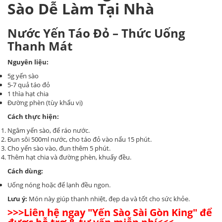
Sào Dễ Làm Tại Nhà
Nước Yến Táo Đỏ – Thức Uống
Thanh Mát
Nguyên liệu:
5g yến sào
5-7 quả táo đỏ
1 thìa hạt chia
Đường phèn (tùy khẩu vị)
Cách thực hiện:
Ngâm yến sào, để ráo nước.
Đun sôi 500ml nước, cho táo đỏ vào nấu 15 phút.
Cho yến sào vào, đun thêm 5 phút.
Thêm hạt chia và đường phèn, khuấy đều.
Cách dùng:
Uống nóng hoặc để lạnh đều ngon.
Lưu ý:
Món này giúp thanh nhiệt, đẹp da và tốt cho sức khỏe.
>>>Liên hệ ngay "Yến Sào Sài Gòn King" để